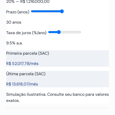
20
% —
R$ 1.216.000,00
Prazo (anos)
30
anos
Taxa de juros (%/ano)
9.5
% a.a.
Primeira parcela (SAC)
R$ 52.017,78
/mês
Última parcela (SAC)
R$ 13.618,07
/mês
Simulação ilustrativa. Consulte seu banco para valores
exatos.