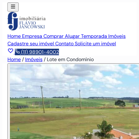
Home
Empresa
Comprar
Alugar
Temporada
Imóveis
Cadastre seu imóvel
Contato
Solicite um imóvel
(11) 98901-4002
Home
/
Imóveis
/
Lote em Condomínio