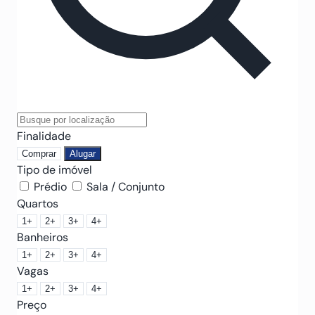
Finalidade
Comprar
Alugar
Tipo de imóvel
Prédio
Sala / Conjunto
Quartos
1+
2+
3+
4+
Banheiros
1+
2+
3+
4+
Vagas
1+
2+
3+
4+
Preço