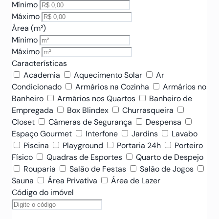
Mínimo
Máximo
Área (m²)
Mínimo
Máximo
Características
Academia
Aquecimento Solar
Ar
Condicionado
Armários na Cozinha
Armários no
Banheiro
Armários nos Quartos
Banheiro de
Empregada
Box Blindex
Churrasqueira
Closet
Câmeras de Segurança
Despensa
Espaço Gourmet
Interfone
Jardins
Lavabo
Piscina
Playground
Portaria 24h
Porteiro
Físico
Quadras de Esportes
Quarto de Despejo
Rouparia
Salão de Festas
Salão de Jogos
Sauna
Área Privativa
Área de Lazer
Código do imóvel