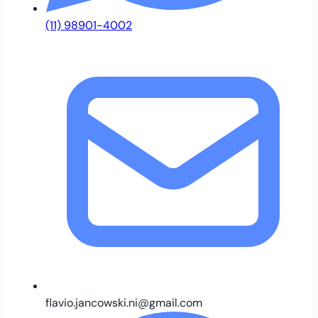
(11) 98901-4002
flavio.jancowski.ni@gmail.com