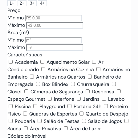
1+
2+
3+
4+
Preço
Mínimo
Máximo
Área (m²)
Mínimo
Máximo
Características
Academia
Aquecimento Solar
Ar
Condicionado
Armários na Cozinha
Armários no
Banheiro
Armários nos Quartos
Banheiro de
Empregada
Box Blindex
Churrasqueira
Closet
Câmeras de Segurança
Despensa
Espaço Gourmet
Interfone
Jardins
Lavabo
Piscina
Playground
Portaria 24h
Porteiro
Físico
Quadras de Esportes
Quarto de Despejo
Rouparia
Salão de Festas
Salão de Jogos
Sauna
Área Privativa
Área de Lazer
Código do imóvel