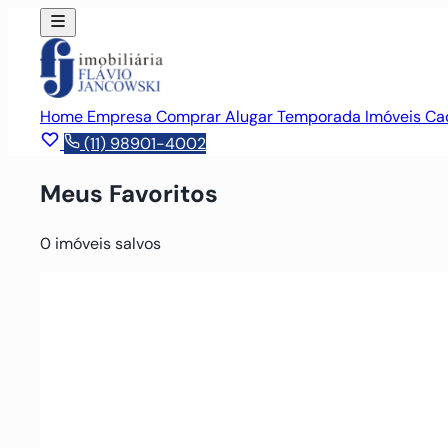
Home
Empresa
Comprar
Alugar
Temporada
Imóveis
Ca
(11) 98901-4002
Meus Favoritos
0
imóveis salvos