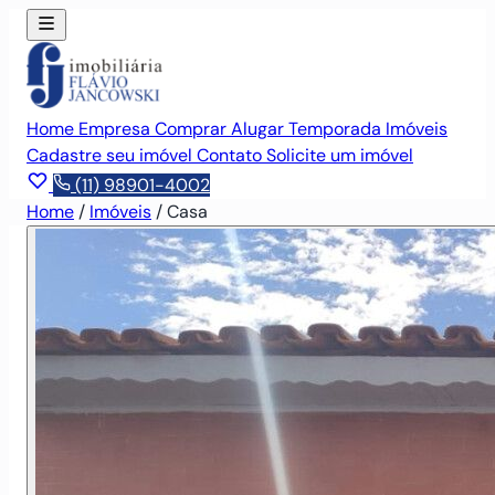
Home
Empresa
Comprar
Alugar
Temporada
Imóveis
Cadastre seu imóvel
Contato
Solicite um imóvel
(11) 98901-4002
Home
/
Imóveis
/
Casa