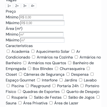
1+
2+
3+
4+
Preço
Mínimo
Máximo
Área (m²)
Mínimo
Máximo
Características
Academia
Aquecimento Solar
Ar
Condicionado
Armários na Cozinha
Armários no
Banheiro
Armários nos Quartos
Banheiro de
Empregada
Box Blindex
Churrasqueira
Closet
Câmeras de Segurança
Despensa
Espaço Gourmet
Interfone
Jardins
Lavabo
Piscina
Playground
Portaria 24h
Porteiro
Físico
Quadras de Esportes
Quarto de Despejo
Rouparia
Salão de Festas
Salão de Jogos
Sauna
Área Privativa
Área de Lazer