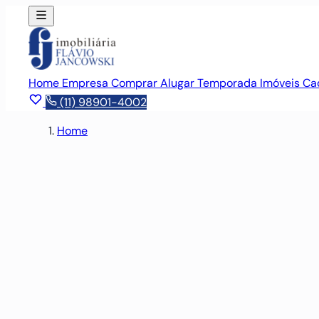
Home
Empresa
Comprar
Alugar
Temporada
Imóveis
Ca
(11) 98901-4002
Home