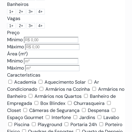
Banheiros
1+
2+
3+
4+
Vagas
1+
2+
3+
4+
Preço
Mínimo
Máximo
Área (m²)
Mínimo
Máximo
Características
Academia
Aquecimento Solar
Ar
Condicionado
Armários na Cozinha
Armários no
Banheiro
Armários nos Quartos
Banheiro de
Empregada
Box Blindex
Churrasqueira
Closet
Câmeras de Segurança
Despensa
Espaço Gourmet
Interfone
Jardins
Lavabo
Piscina
Playground
Portaria 24h
Porteiro
Físico
Quadras de Esportes
Quarto de Despejo