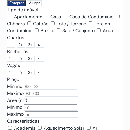
Comprar
Alugar
Tipo de imóvel
Apartamento
Casa
Casa de Condomínio
Chácara
Galpão
Lote / Terreno
Lote em
Condomínio
Prédio
Sala / Conjunto
Área
Quartos
1+
2+
3+
4+
Banheiros
1+
2+
3+
4+
Vagas
1+
2+
3+
4+
Preço
Mínimo
Máximo
Área (m²)
Mínimo
Máximo
Características
Academia
Aquecimento Solar
Ar